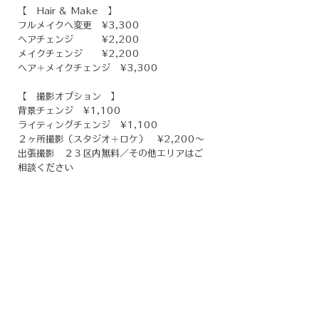
【 Hair & Make 】
フルメイクへ変更 ¥3,300
ヘアチェンジ​ ¥2,200
メイクチェンジ ¥2,200
​ヘア＋メイクチェンジ
¥3,300
​【 撮影オプション 】
​背景チェンジ ¥1,100
ライティングチェンジ ¥1,100
２ヶ所撮影（スタジオ＋ロケ） ¥2,200〜
出張撮影 ２３区内無料／その他エリアはご
相談ください
【 仕上げ・その他 】
美肌修正／レタッチ ¥1,100／１カット​
​証明写真用加工 ¥1,100／１カット
【 着付け 】要予約
訪問着、小紋、紬など
¥11,000〜
＊その他(振袖・婚礼等)はご相談ください